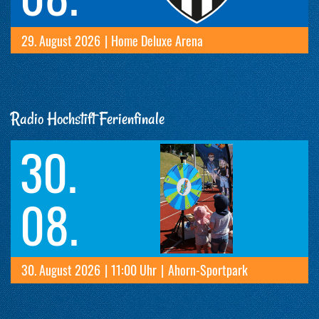
29. August 2026
|
Home Deluxe Arena
Radio Hochstift Ferienfinale
30.
08.
30. August 2026
|
11:00 Uhr
|
Ahorn-Sportpark