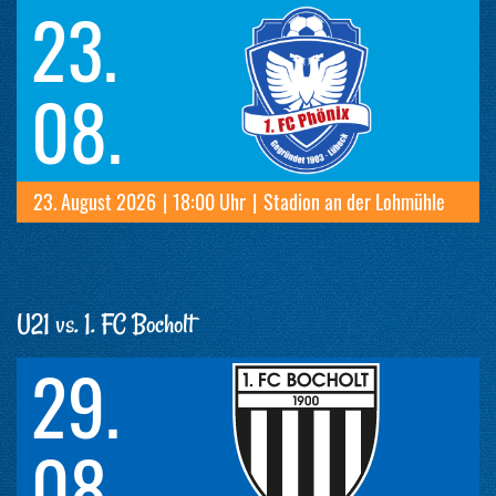
23.
08.
23. August 2026
|
18:00 Uhr
|
Stadion an der Lohmühle
U21 vs. 1. FC Bocholt
29.
08.