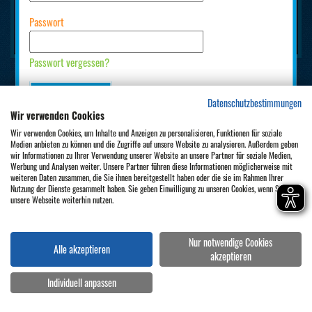
Passwort
Passwort vergessen?
EINLOGGEN
Datenschutzbestimmungen
Wir verwenden Cookies
Impressum
Kontakt
Datenschutz
AGB
Cookies-Einstellungen
Wir verwenden Cookies, um Inhalte und Anzeigen zu personalisieren, Funktionen für soziale
Bist Du neu hier? Dann bitte erst
registrieren
.
Medien anbieten zu können und die Zugriffe auf unsere Website zu analysieren. Außerdem geben
wir Informationen zu Ihrer Verwendung unserer Website an unsere Partner für soziale Medien,
Werbung und Analysen weiter. Unsere Partner führen diese Informationen möglicherweise mit
weiteren Daten zusammen, die Sie ihnen bereitgestellt haben oder die sie im Rahmen Ihrer
Nutzung der Dienste gesammelt haben. Sie geben Einwilligung zu unseren Cookies, wenn Sie
unsere Webseite weiterhin nutzen.
Nur notwendige Cookies
Alle akzeptieren
akzeptieren
Individuell anpassen