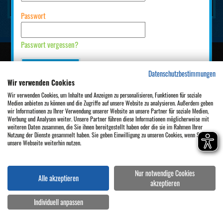
Passwort
Passwort vergessen?
Impressum
Kontakt
Datenschutz
AGB
Cookies-Einstellungen
EINLOGGEN
Datenschutzbestimmungen
Wir verwenden Cookies
Wir verwenden Cookies, um Inhalte und Anzeigen zu personalisieren, Funktionen für soziale
Bist Du neu hier? Dann bitte erst
registrieren
.
Medien anbieten zu können und die Zugriffe auf unsere Website zu analysieren. Außerdem geben
wir Informationen zu Ihrer Verwendung unserer Website an unsere Partner für soziale Medien,
Werbung und Analysen weiter. Unsere Partner führen diese Informationen möglicherweise mit
weiteren Daten zusammen, die Sie ihnen bereitgestellt haben oder die sie im Rahmen Ihrer
Nutzung der Dienste gesammelt haben. Sie geben Einwilligung zu unseren Cookies, wenn Sie
unsere Webseite weiterhin nutzen.
Nur notwendige Cookies
Alle akzeptieren
akzeptieren
Individuell anpassen